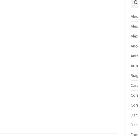
O
Ale
Ales
Alex
Ang
Ant
Arm
Bia
Car
Cor
Cor
Dan
Dani
Eno