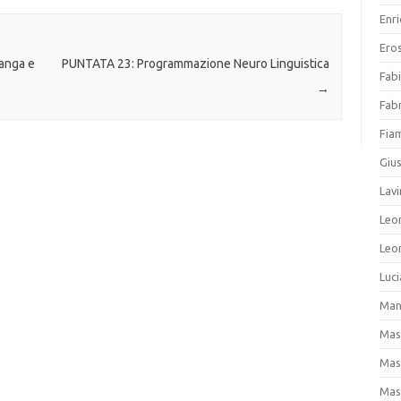
Enri
Ero
anga e
PUNTATA 23: Programmazione Neuro Linguistica
Fab
→
Fab
Fia
Giu
Lavi
Leo
Leo
Luc
Man
Mas
Mas
Mas