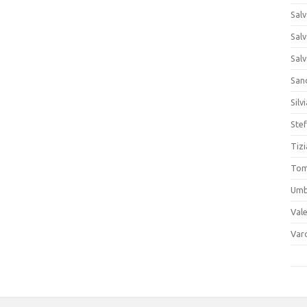
Sal
Sal
Sal
San
Silv
Stef
Tiz
Tom
Umb
Vale
Var