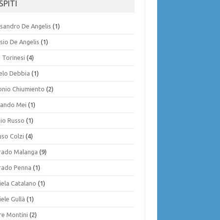
SPITI
ssandro De Angelis
(1)
sio De Angelis
(1)
 Torinesi
(4)
elo Debbia
(1)
onio Chiumiento
(2)
ando Mei
(1)
gio Russo
(1)
uso Colzi
(4)
rado Malanga
(9)
rado Penna
(1)
iela Catalano
(1)
ele Gullà
(1)
re Montini
(2)