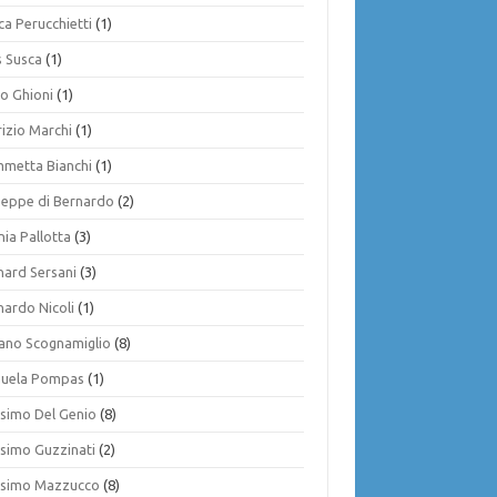
ca Perucchietti
(1)
s Susca
(1)
io Ghioni
(1)
rizio Marchi
(1)
mmetta Bianchi
(1)
seppe di Bernardo
(2)
nia Pallotta
(3)
nard Sersani
(3)
nardo Nicoli
(1)
iano Scognamiglio
(8)
uela Pompas
(1)
simo Del Genio
(8)
simo Guzzinati
(2)
simo Mazzucco
(8)