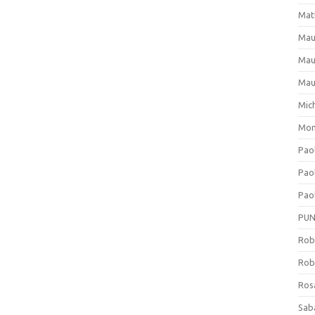
Mat
Mau
Mau
Mau
Mich
Mon
Pao
Pao
Paol
PU
Rob
Rob
Ros
Sab