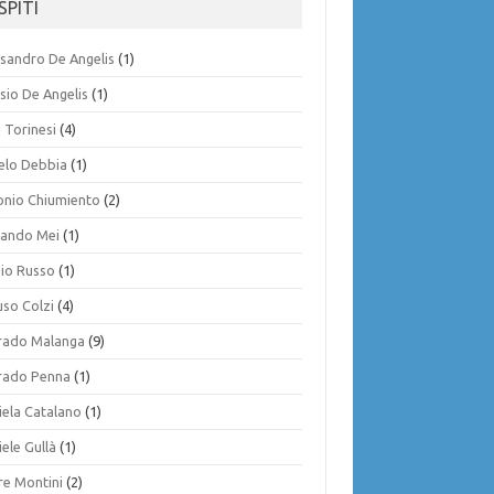
SPITI
ssandro De Angelis
(1)
sio De Angelis
(1)
 Torinesi
(4)
elo Debbia
(1)
onio Chiumiento
(2)
ando Mei
(1)
gio Russo
(1)
uso Colzi
(4)
rado Malanga
(9)
rado Penna
(1)
iela Catalano
(1)
ele Gullà
(1)
re Montini
(2)