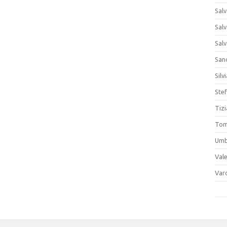
Sal
Sal
Sal
San
Silv
Stef
Tiz
Tom
Umb
Vale
Var