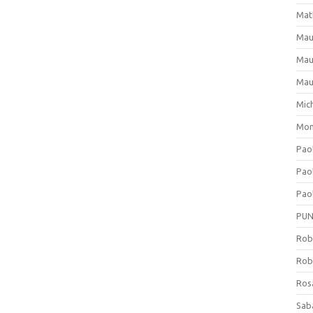
Mat
Mau
Mau
Mau
Mich
Mon
Pao
Pao
Paol
PU
Rob
Rob
Ros
Sab