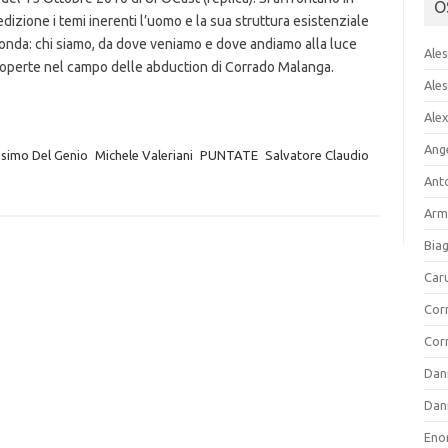
O
dizione i temi inerenti l’uomo e la sua struttura esistenziale
onda: chi siamo, da dove veniamo e dove andiamo alla luce
Ale
coperte nel campo delle abduction di Corrado Malanga.
Ales
Alex
Ang
simo Del Genio
Michele Valeriani
PUNTATE
Salvatore Claudio
Ant
Arm
Bia
Car
Cor
Cor
Dan
Dani
Eno