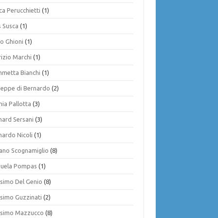
ca Perucchietti
(1)
s Susca
(1)
io Ghioni
(1)
rizio Marchi
(1)
mmetta Bianchi
(1)
seppe di Bernardo
(2)
nia Pallotta
(3)
nard Sersani
(3)
nardo Nicoli
(1)
iano Scognamiglio
(8)
uela Pompas
(1)
simo Del Genio
(8)
simo Guzzinati
(2)
simo Mazzucco
(8)