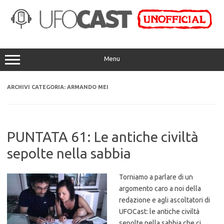
Vai
al
contenuto
Menu
ARCHIVI CATEGORIA:
ARMANDO MEI
PUNTATA 61: Le antiche civiltà
sepolte nella sabbia
Torniamo a parlare di un
argomento caro a noi della
redazione e agli ascoltatori di
UFOCast: le antiche civiltà
sepolte nella sabbia che ci